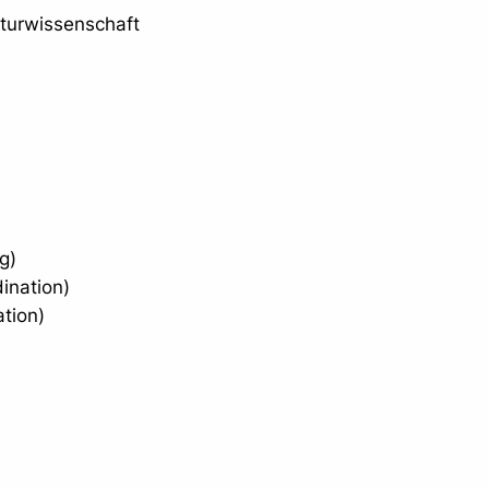
lturwissenschaft
)
g)
ination)
ation)